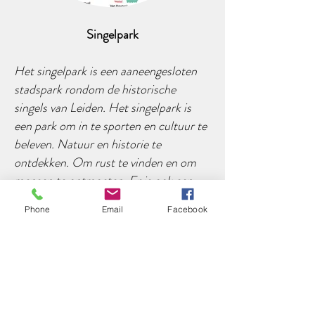
Singelpark
Het singelpark is een aaneengesloten
stadspark rondom de historische
singels van Leiden. Het singelpark is
een park om in te sporten en cultuur te
beleven. Natuur en historie te
ontdekken. Om rust te vinden en om
mensen te ontmoeten. Er is ook een
wandelroute door dit park, klik voor
Phone
Email
Facebook
meer informatie
hier
.